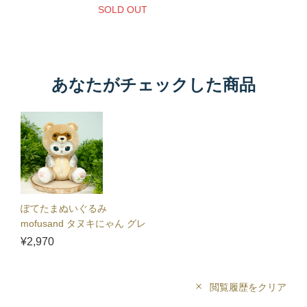
グレー
ベージ
SOLD OUT
あなたがチェックした商品
ぽてたまぬいぐるみ
mofusand タヌキにゃん グレ
ー
¥2,970
閲覧履歴をクリア