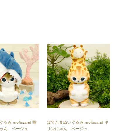
み mofusand 噛
ぽてたまぬいぐるみ mofusand キ
ぽてた
ゃん ベージュ
リンにゃん ベージュ
ンダに