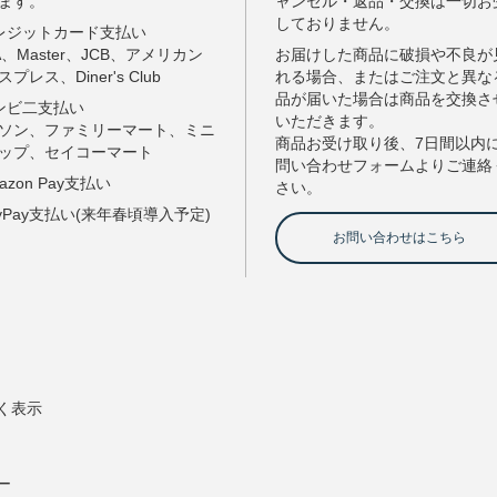
く表示
ー