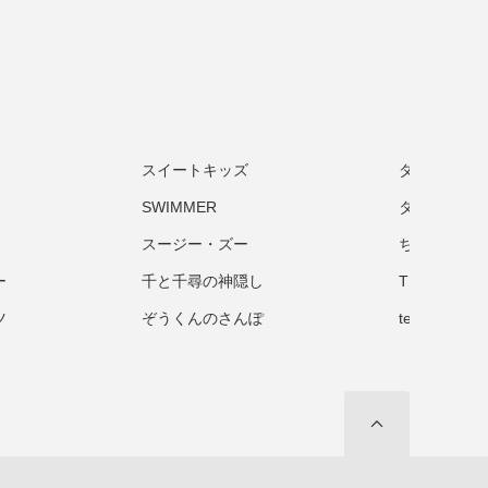
スイートキッズ
ダーウィン
SWIMMER
タヌキとキ
スージー・ズー
ちいさなソ
ー
千と千尋の神隠し
TEA TIME
ツ
ぞうくんのさんぽ
tetra