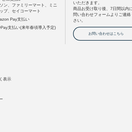
く表示
ー