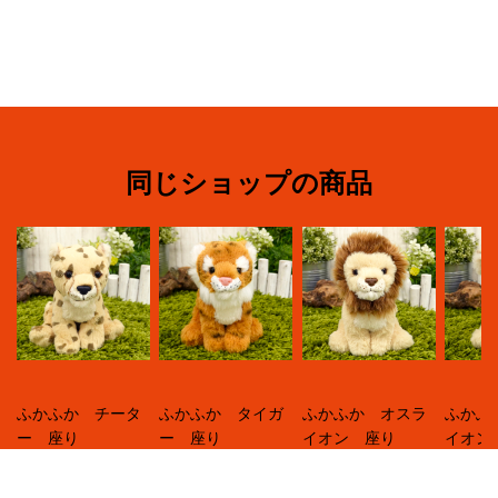
同じショップの商品
ふかふか チータ
ふかふか タイガ
ふかふか オスラ
ふかふ
ー 座り
ー 座り
イオン 座り
イオン
¥3,300
¥3,300
¥3,300
¥3,30