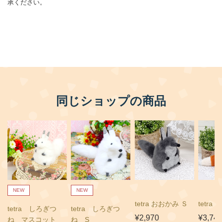
同じショップの商品
NEW
NEW
tetra おおかみ Ｓ
tetra
tetra しろぎつ
tetra しろぎつ
¥2,970
¥3,74
ね マスコット
ね S