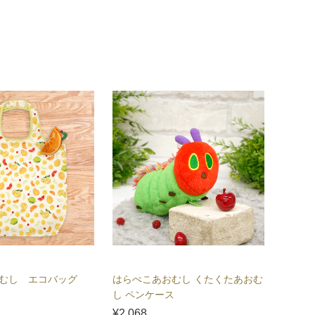
おむし エコバッグ
はらぺこあおむし くたくたあおむ
はらぺ
し ペンケース
ご
¥2,068
¥2,53