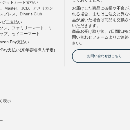
く表示
ー