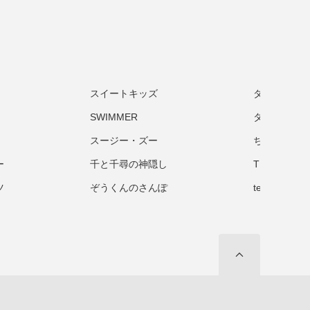
スイートキッズ
ダーウィン
SWIMMER
タヌキとキ
スージー・ズー
ちいさなソ
ー
千と千尋の神隠し
TEA TIME
ツ
ぞうくんのさんぽ
tetra